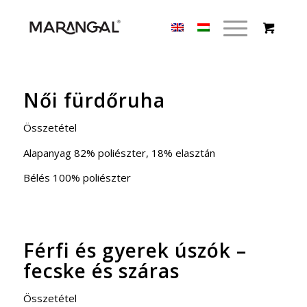
Női fürdőruha
Összetétel
Alapanyag 82% poliészter, 18% elasztán
Bélés 100% poliészter
Férfi és gyerek úszók –
fecske és száras
Összetétel