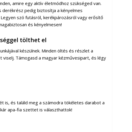
 minden, amire egy aktív életmódhoz szükséged van.
s derékrész pedig biztosítja a kényelmes
. Legyen szó futásról, kerékpározásról vagy erősítő
lj magabiztosan és kényelmesen!
éggel tölthet el
unkájával készülnek. Minden öltés és részlet a
t viselj. Támogasd a magyar kézművesipart, és légy
két is, és találd meg a számodra tökéletes darabot a
kár apa-fia szettet is választhattok!