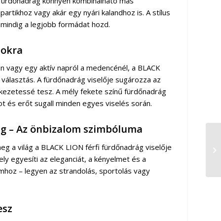
N fürdőnadrág könnyen kombinálható más
artikhoz vagy akár egy nyári kalandhoz is. A stílus
 mindig a legjobb formádat hozd.
pokra
n vagy egy aktív napról a medencénél, a BLACK
választás. A fürdőnadrág viselője sugározza az
lékezetessé tesz. A mély fekete színű fürdőnadrág
t és erőt sugall minden egyes viselés során.
ág – Az önbizalom szimbóluma
 meg a világ a BLACK LION férfi fürdőnadrág viselője
ly egyesíti az eleganciát, a kényelmet és a
ramhoz – legyen az strandolás, sportolás vagy
esz