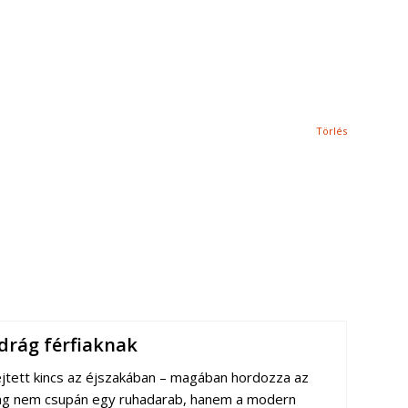
Törlés
drág férfiaknak
ejtett kincs az éjszakában – magában hordozza az
drág nem csupán egy ruhadarab, hanem a modern