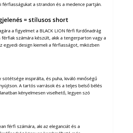
li férfiasságukat a strandon és a medence partján.
jelenés = stílusos short
magára a figyelmet a BLACK LION férfi fürdőnadrág
s férfiak számára készült, akik a tengerparton vagy a
z egyedi design kiemeli a férfiasságot, miközben
sötétsége inspirálta, és puha, kiváló minőségű
nyújtson. A tartós varrások és a teljes belső bélés
illanatban kényelmesen viselhető, legyen szó
an férfi számára, aki az eleganciát és a