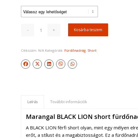
Kosárba teszem
Cikkszám:
N/A
Kategóriák:
Fürdőnadrág
,
Short
Leírás
További információk
Marangal BLACK LION short fürdőna
A BLACK LION férfi short olyan, mint egy mélyen elr
erőt, a stílust és a magabiztosságot. Ez a fürdőna