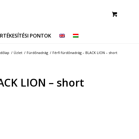
ÉRTÉKESÍTÉSI PONTOK
dőlap
/
Üzlet
/
Fürdőnadrág
/
Férfi fürdőnadrág – BLACK LION – short
ACK LION – short