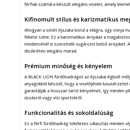
férfiak számára készült elegáns viselet, amely kieme
Kifinomult stílus és karizmatikus meg
Ahogyan a sötét éjszaka borul a világra, úgy vonja 
fekete színe. Ez a karizmatikus árnyalat a magabizto
medencénél is szeretnék sugározni belső erejüket. A
diszkréten elegáns marad.
Prémium minőség és kényelem
A BLACK LION fürdőnadrágot az éjszakai égbolt mély 
anyagokból készült, hogy a viselőjének luxusérzetet 
garantálják a hosszan tartó kényelmet, így minden p
úszásról vagy vízi sportokról.
Funkcionalitás és sokoldalúság
Ez a férfi fürdőnadrág tökéletes választás minden oly