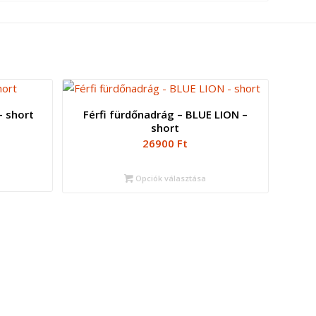
– short
Férfi fürdőnadrág – BLUE LION –
short
26900
Ft
Opciók választása