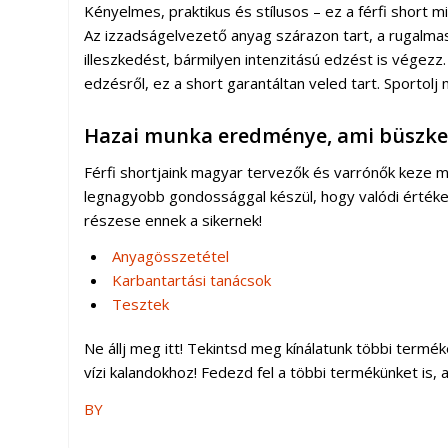
Kényelmes, praktikus és stílusos – ez a férfi short
Az izzadságelvezető anyag szárazon tart, a rugalma
illeszkedést, bármilyen intenzitású edzést is végezz
edzésről, ez a short garantáltan veled tart. Sporto
Hazai munka eredménye, ami büszkes
Férfi shortjaink magyar tervezők és varrónők keze m
legnagyobb gondossággal készül, hogy valódi értéke
részese ennek a sikernek!
Anyagösszetétel
Karbantartási tanácsok
Tesztek
Ne állj meg itt! Tekintsd meg kínálatunk többi termé
vízi kalandokhoz! Fedezd fel a többi termékünket is, a
BY