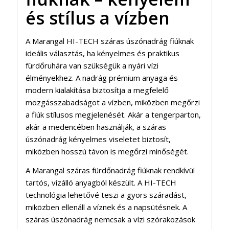
és stílus a vízben
A Marangal HI-TECH száras úszónadrág fiúknak
ideális választás, ha kényelmes és praktikus
fürdőruhára van szükségük a nyári vízi
élményekhez. A nadrág prémium anyaga és
modern kialakítása biztosítja a megfelelő
mozgásszabadságot a vízben, miközben megőrzi
a fiúk stílusos megjelenését. Akár a tengerparton,
akár a medencében használják, a száras
úszónadrág kényelmes viseletet biztosít,
miközben hosszú távon is megőrzi minőségét.
A Marangal száras fürdőnadrág fiúknak rendkívül
tartós, vízálló anyagból készült. A HI-TECH
technológia lehetővé teszi a gyors száradást,
miközben ellenáll a víznek és a napsütésnek. A
száras úszónadrág nemcsak a vízi szórakozások