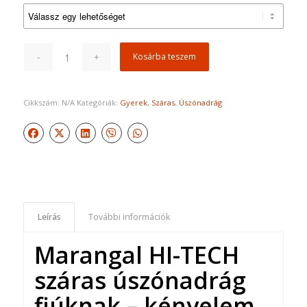
Kosárba teszem
Cikkszám:
N/A
Kategóriák:
Gyerek
,
Száras
,
Úszónadrág
Leírás
További információk
Marangal HI-TECH
száras úszónadrág
fiúknak – kényelem