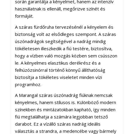
során garantálja a kényelmet, hanem az intenzív
használatnak is ellenáll, megőrizve színét és
formáját.
A száras fürdőruha tervezésénél a kényelem és
biztonság volt az elsődleges szempont. A száras
úszónadrágok segítségével a nadrág mindig
tökéletesen illeszkedik a fiú testére, biztosítva,
hogy a vízben való mozgás közben sem csússzon
le. A kényelmes elasztikus derékrész és a
felhúzózsinórral történő könnyű állíthatóság
biztosítja a tökéletes viseletet minden vízi
programhoz.
A Marangal száras úszónadrág fiúknak nemcsak
kényelmes, hanem stílusos is. Különböző modern
színekben és mintázatokban kapható, így minden
fiú megtalálhatja a számára legjobban tetsző
darabot. Ez a vízálló száras nadrág ideális
választás a strandra, a medencébe vagy bármely