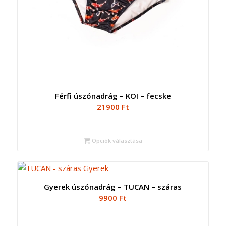
Férfi úszónadrág – KOI – fecske
21900
Ft
Opciók választása
Gyerek úszónadrág – TUCAN – száras
9900
Ft