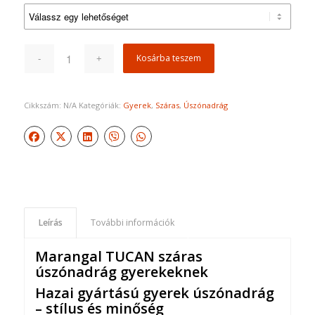
Kosárba teszem
Cikkszám:
N/A
Kategóriák:
Gyerek
,
Száras
,
Úszónadrág
Leírás
További információk
Marangal TUCAN száras
úszónadrág gyerekeknek
Hazai gyártású gyerek úszónadrág
– stílus és minőség