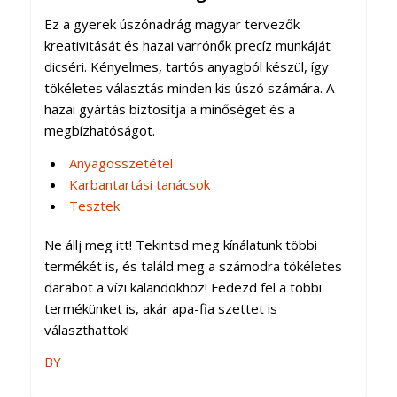
Ez a gyerek úszónadrág magyar tervezők
kreativitását és hazai varrónők precíz munkáját
dicséri. Kényelmes, tartós anyagból készül, így
tökéletes választás minden kis úszó számára. A
hazai gyártás biztosítja a minőséget és a
megbízhatóságot.
Anyagösszetétel
Karbantartási tanácsok
Tesztek
Ne állj meg itt! Tekintsd meg kínálatunk többi
termékét is, és találd meg a számodra tökéletes
darabot a vízi kalandokhoz! Fedezd fel a többi
termékünket is, akár apa-fia szettet is
választhattok!
BY