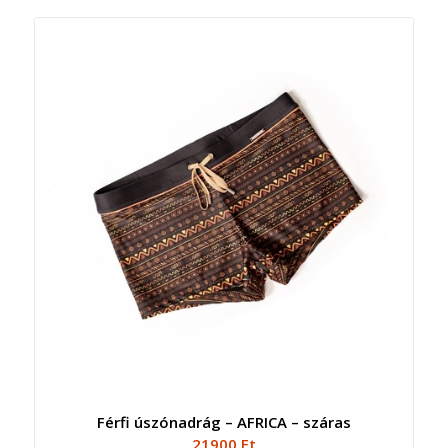
Férfi úszónadrág – AFRICA – száras
21900
Ft