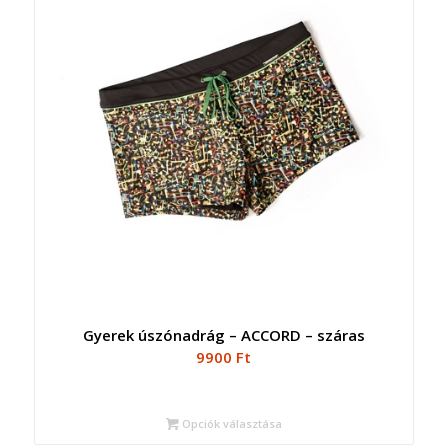
Gyerek úszónadrág – ACCORD – száras
9900
Ft
Opciók választása